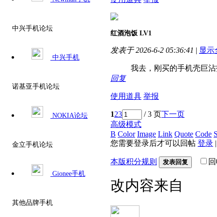
中兴手机论坛
红酒泡饭
LV1
发表于 2026-6-2 05:36:41
|
显示
中兴手机
我去，刚买的手机壳巨沾
回复
诺基亚手机论坛
使用道具
举报
1
2
3
/ 3 页
下一页
NOKIA论坛
高级模式
B
Color
Image
Link
Quote
Code
S
您需要登录后才可以回帖
登录
金立手机论坛
本版积分规则
回
发表回复
Gionee手机
改内容来自
其他品牌手机