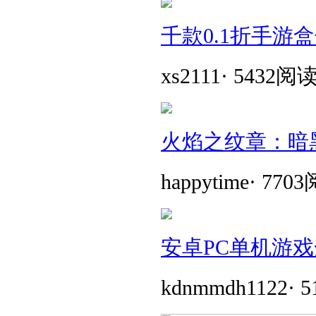
千款0.1折手游
xs2111
·
5432阅
火焰之纹章：暗
happytime
·
770
安卓PC单机游戏
kdnmmdh1122
·
5